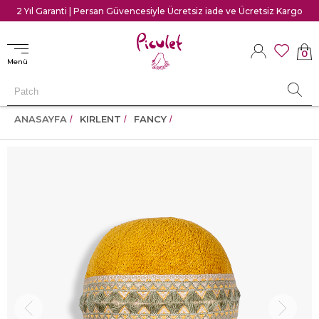
2 Yıl Garanti | Persan Güvencesiyle Ücretsiz iade ve Ücretsiz Kargo
0
Menü
ANASAYFA
KIRLENT
FANCY