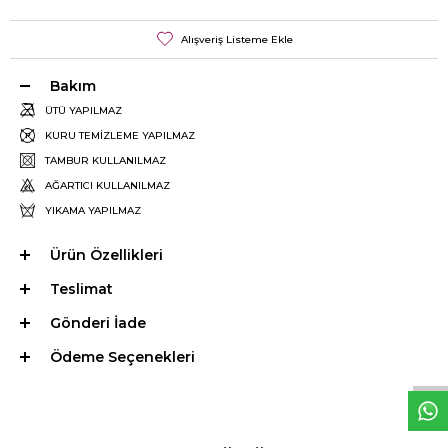
Alışveriş Listeme Ekle
Bakım
ÜTÜ YAPILMAZ
KURU TEMİZLEME YAPILMAZ
TAMBUR KULLANILMAZ
AĞARTICI KULLANILMAZ
YIKAMA YAPILMAZ
Ürün Özellikleri
Teslimat
Gönderi İade
W
h
a
t
s
p
p
D
e
s
e
H
a
t
t
Ödeme Seçenekleri