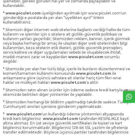
işlenebilir, gerekli görülen hal-yer ve zamanda paylaşılabilir ve
kullanılabilir.
*
www.piculet.com
üyeliğinden ayrılmak için www.piculet.com'un
gönderdiği e-postalarda yer alan “üyelikten ayrıl” linkini
kullanabilirsiniz.
* Sitemizin diğer internet-web sitelerine bağlantı verdiği hallerde tüm
kullanım ve işlemler için o sitelere ait gizlilik-güvenlik politikası ve
kullanım şartları geçerlidir; Sitemizden reklam, banner, içerik görmek
veya başka herhangi bir amaç ile ulaşılan diğer web sitelerinden bilgi
kullanımları, keza sitelerin etik ilkeleri, gizlilik-güvenlik prensipleri,
servis kalitesi ve diğer uygulamaları sebebi ile oluşabilecek ihtilaf,
maddi-manevi zarar ve kayıplardan
www.piculet.com
sorumlu
değildir.
* Sitemizde yer alan her türlü bilgi, içerik ile bunların düzenlenmesi ve
W
h
a
t
s
p
p
D
e
s
e
H
a
t
t
kısmen/tamamen kullanımı konusunda
www.piculet.com
ile
anlaşmasına göre üçüncü sahıslara ait olanlar hariç tüm fikri-sınai
haklar ve mülkiyet hakları
www.piculet.com
'a aittir.
* Sitemizden satın alınan ürünler için ödeme sadece kredi kartıyla ve
sitemizde belirtilen diğer yöntemler ile yapılabilir.
* Sitemizden herhangi bir bildirim yapılmadığı takdirde sadece Türkiye
Cumhuriyeti sınırları içerisine gönderim yapılmaktadır.
*
www.piculet.com
'un kullandığı ödeme yöntemleri altyapısında
kredi kartı bilgileriniz
www.piculet.com
tarafından KESİNLİKLE kayıt
altına alınmaz. En üst seviye güvenlik sertifikaları ile kişisel ve kart
bilgileriniz korunmaktadır. Bilgileriniz 128-bit SSL yazılım ile şifrelenip
transfer edilmektedir. Böylece üçüncü partiler tarafından bilgilerinize