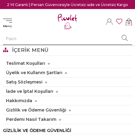
2 Yıl Garanti | Persan Güvencesiyle Ücretsiz iade ve Ücretsiz Kargo
0
Menü
İÇERIK MENÜ
Teslimat Koşulları
Üyelik ve Kullanm Şartları
Satış Sözleşmesi
İade ve İptal Koşulları
Hakkımızda
Gizlilik ve Ödeme Güvenliği
Perdemi Nasıl Takarım
GIZLILIK VE ÖDEME GÜVENLIĞI