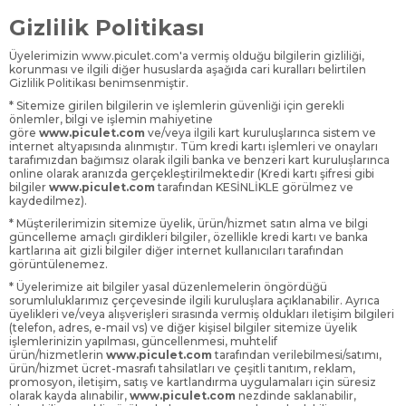
Gizlilik Politikası
Üyelerimizin www.piculet.com'a vermiş olduğu bilgilerin gizliliği,
korunması ve ilgili diğer hususlarda aşağıda cari kuralları belirtilen
Gizlilik Politikası benimsenmiştir.
* Sitemize girilen bilgilerin ve işlemlerin güvenliği için gerekli
önlemler, bilgi ve işlemin mahiyetine
göre
www.piculet.com
ve/veya ilgili kart kuruluşlarınca sistem ve
internet altyapısında alınmıştır. Tüm kredi kartı işlemleri ve onayları
tarafımızdan bağımsız olarak ilgili banka ve benzeri kart kuruluşlarınca
online olarak aranızda gerçekleştirilmektedir (Kredi kartı şifresi gibi
bilgiler
www.piculet.com
tarafından KESİNLİKLE görülmez ve
kaydedilmez).
* Müşterilerimizin sitemize üyelik, ürün/hizmet satın alma ve bilgi
güncelleme amaçlı girdikleri bilgiler, özellikle kredi kartı ve banka
kartlarına ait gizli bilgiler diğer internet kullanıcıları tarafından
görüntülenemez.
* Üyelerimize ait bilgiler yasal düzenlemelerin öngördüğü
sorumluluklarımız çerçevesinde ilgili kuruluşlara açıklanabilir. Ayrıca
üyelikleri ve/veya alışverişleri sırasında vermiş oldukları iletişim bilgileri
(telefon, adres, e-mail vs) ve diğer kişisel bilgiler sitemize üyelik
işlemlerinizin yapılması, güncellenmesi, muhtelif
ürün/hizmetlerin
www.piculet.com
tarafından verilebilmesi/satımı,
ürün/hizmet ücret-masrafı tahsilatları ve çeşitli tanıtım, reklam,
promosyon, iletişim, satış ve kartlandırma uygulamaları için süresiz
olarak kayda alınabilir,
www.piculet.com
nezdinde saklanabilir,