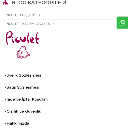
W
h
a
t
s
p
p
D
e
s
e
H
a
t
t
BLOG KATEGORILERI
PICULET EL İŞÇİLİĞİ
PICULET TASARIM ATÖLYESİ
>Üyelik Sözleşmesi
>Satış Sözleşmesi
>İade ve İptal Koşulları
>Gizlilik ve Güvenlik
>Hakkımızda