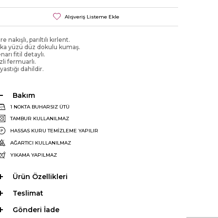
Alışveriş Listeme Ekle
re nakışlı, parıltılı kırlent.
ka yüzü düz dokulu kumaş.
narı fitil detaylı.
zli fermuarlı.
 yastığı dahildir.
Bakım
1 NOKTA BUHARSIZ ÜTÜ
TAMBUR KULLANILMAZ
HASSAS KURU TEMİZLEME YAPILIR
AĞARTICI KULLANILMAZ
YIKAMA YAPILMAZ
Ürün Özellikleri
Teslimat
Gönderi İade