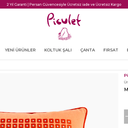
2 Yıl Garanti | Persan Güvencesiyle Ücretsiz iade ve Ücretsiz Kargo
YENİ ÜRÜNLER
KOLTUK ŞALI
ÇANTA
FIRSAT
P
Ü
M