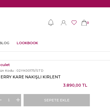
0
BLOG
LOOKBOOK
iculet
rün Kodu :
02YK00175/STD
ERRY KARE NAKIŞLI KIRLENT
3.890,00
TL
SEPETE EKLE