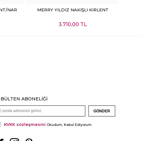
E
SEPETE EKLE
ENT/NAR
MERRY YILDIZ NAKIŞLI KIRLENT
MERRY
3.710,00 TL
-BÜLTEN ABONELİĞİ
KVKK sözleşmesini
Okudum, Kabul Ediyorum.