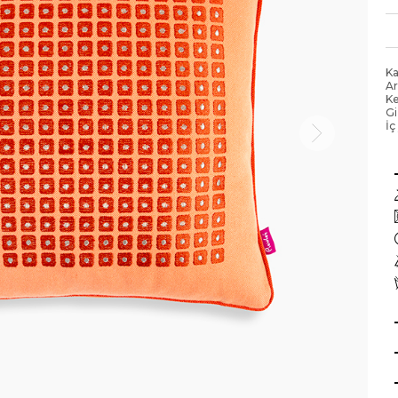
Ka
Ar
Ke
Gi
İç