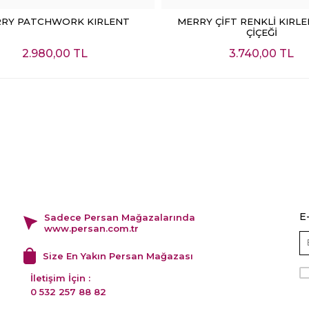
SEPETE EKLE
SEPETE EKL
RY PATCHWORK KIRLENT
MERRY ÇİFT RENKLİ KIRL
ÇİÇEĞİ
2.980,00 TL
3.740,00 TL
E
Sadece Persan Mağazalarında
www.persan.com.tr
Size En Yakın Persan Mağazası
İletişim İçin :
0 532 257 88 82