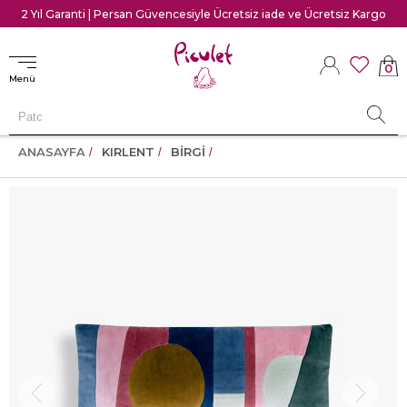
2 Yıl Garanti | Persan Güvencesiyle Ücretsiz iade ve Ücretsiz Kargo
0
Menü
ANASAYFA
KIRLENT
BİRGİ