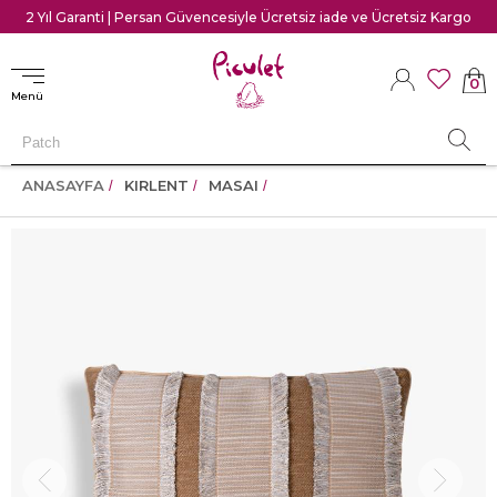
2 Yıl Garanti | Persan Güvencesiyle Ücretsiz iade ve Ücretsiz Kargo
0
Menü
ANASAYFA
KIRLENT
MASAI