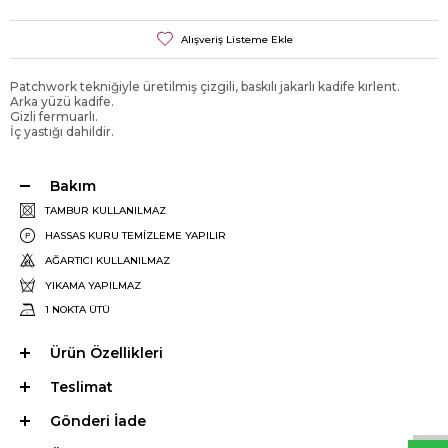
Alışveriş Listeme Ekle
Patchwork tekniğiyle üretilmiş çizgili, baskılı jakarlı kadife kırlent.
Arka yüzü kadife.
Gizli fermuarlı.
İç yastığı dahildir.
Bakım
TAMBUR KULLANILMAZ
HASSAS KURU TEMİZLEME YAPILIR
AĞARTICI KULLANILMAZ
YIKAMA YAPILMAZ
1 NOKTA ÜTÜ
Ürün Özellikleri
W
h
a
t
s
p
p
D
e
s
e
H
a
t
t
Teslimat
Gönderi İade