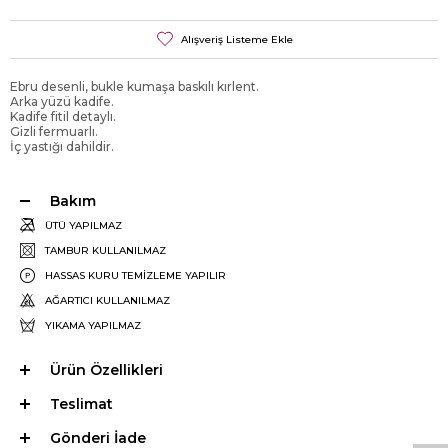
Alışveriş Listeme Ekle
Ebru desenli, bukle kumaşa baskılı kırlent.
Arka yüzü kadife.
Kadife fitil detaylı.
Gizli fermuarlı.
İç yastığı dahildir.
Bakım
ÜTÜ YAPILMAZ
TAMBUR KULLANILMAZ
HASSAS KURU TEMİZLEME YAPILIR
AĞARTICI KULLANILMAZ
YIKAMA YAPILMAZ
Ürün Özellikleri
W
h
a
t
s
p
p
D
e
s
e
H
a
t
t
Teslimat
Gönderi İade