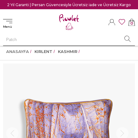
2 Yıl Garanti | Persan Güvencesiyle Ücretsiz iade ve Ücretsiz Kargo
0
Menü
ANASAYFA
KIRLENT
KASHMIR